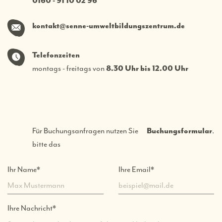
0160 - 91 10 02 96
kontakt@senne-umweltbildungszentrum.de
Telefonzeiten
montags - freitags von
8.30 Uhr bis 12.00 Uhr
Für Buchungsanfragen nutzen Sie
Buchungsformular
.
bitte das
Pflichtfeld
Pflichtfeld
Ihr Name
*
Ihre Email
*
Pflichtfeld
Ihre Nachricht
*