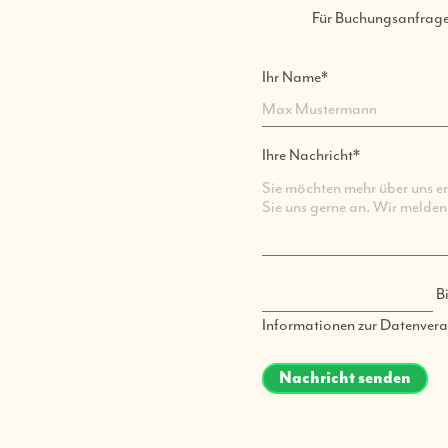
Für Buchungsanfrage
Pflichtfeld
Ihr Name
*
Pflichtfeld
Ihre Nachricht
*
Bi
Informationen zur Datenverar
Nachricht senden