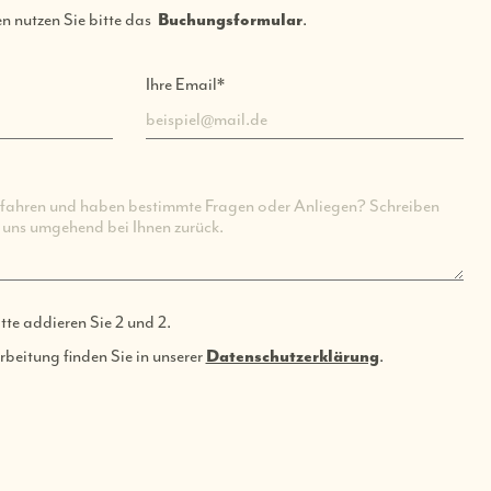
n nutzen Sie bitte das
Buchungsformular
.
Pflichtfeld
Ihre Email
*
tte addieren Sie 2 und 2.
beitung finden Sie in unserer
Datenschutzerklärung
.